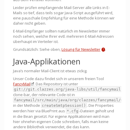
Leider prüfen empfangende Mail-Server alle Links in E-
Mails so tief, dass teils sogar Java-Script ausgeführt wird,
eine pauschale Empfehlung für eine Methode können wir
daher nicht geben.
E-Mail-Empfänger sollten natürlich im Newsletter immer
noch sehen, welche Ihrer evtl. mehreren E-Mail-Adressen
überhaupt im Verteiler ist.
Grundsätzlich: Siehe oben,
Lösung für Newsletter
.
Java-Applikationen
Java’s normaler Mail-Client ist etwas zickig.
Unser Code dazu findet sich in unserem freien Tool
FancyMail
. Das Repository ist unter
git://git.clazzes.org/java-libs/util/fancymail-mai
clone-bar, der relevante Code ist in
fancymail/src/main/java/org/clazzes/fancymail/send
in der Methode
. Die Properties
createSmtpSession()
werden hier via BluePrint aus
-Dateien geholt und
*.cfg
in die Bean gesetzt. Für eigene Applikationen wird man
hier ohnehin eigenen Code schreiben, falls man keine
andere Bibliothek verwendet, die das kann.