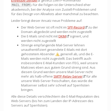
Envelope-Sender
gesetzt (SMTP-Kommando
). Für die Folgen ist der Unterschied eher
MAIL FROM
akademisch, bei der Analyse von Zustell-Problemen und
für das Design von Allowlists aber manchmal zu beachten.
Leider bringt dieser Ansatz neue Probleme auf:
Der Web-Server ist oft nicht im
SPF-Record
zu der
Domain abgedeckt und werden nicht zugestellt
Die E-Mails sind nicht mit
DKIM
signiert, und
werden nicht zugestellt
Strenge empfangende Mail-Server lehnen
unauthentifiziert gesendete E-Mails mit dort
gehostetem Absender
generell ab, und die E-
Mails werden nicht zugestellt. Das betrifft auch
insbesondere E-Mail-Kunden von ITEG, weil unsere
Mailcows eben aus gutem Grund streng sind. Aus
diesem Grund werden unsere Mail-Server nicht
mehr als halb-offene
SMTP-Relay-Server
für alle
unsere Web-Server freischalten, das würde die
Mailserver selbst sehr schnell auf Sperrlisten
bringen.
Alle diese Details verschlechtern die E-Mail-Reputation des
Web-Servers (bis hin zum Landen der IP-Adressen des
Servers auf Sperrlisten).