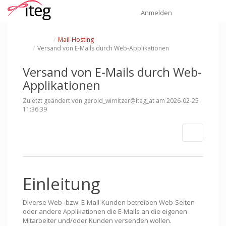
Startseite
Navi
Anmelden
Schalte
Schalte
Mail-Hosting
den
den
übergeordneten
Verzeichnisbaum
Schalte
Versand von E-Mails durch Web-Applikationen
Baum
unter
den
von
Mail-
Verzeichnisbaum
Versand
Hosting
unter
von
um.
Versand
E-
von
Mails
E-
durch
Versand von E-Mails durch Web-
Mails
Web-
durch
Applikationen
Web-
um.
Applikationen
Applikationen
um.
Zuletzt geändert von gerold_wirnitzer@iteg_at am 2026-02-25
11:36:39
Weitere 
Einleitung
Diverse Web- bzw. E-Mail-Kunden betreiben Web-Seiten
oder andere Applikationen die E-Mails an die eigenen
Mitarbeiter und/oder Kunden versenden wollen.