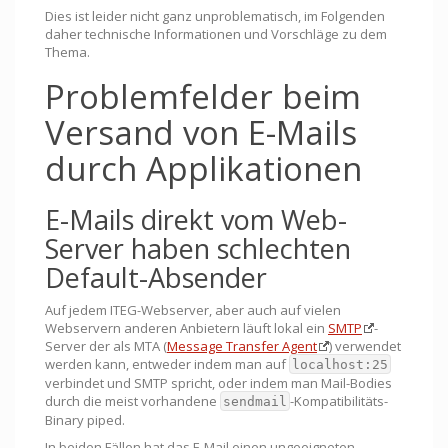
Dies ist leider nicht ganz unproblematisch, im Folgenden
daher technische Informationen und Vorschläge zu dem
Thema.
Problemfelder beim
Versand von E-Mails
durch Applikationen
E-Mails direkt vom Web-
Server haben schlechten
Default-Absender
Auf jedem ITEG-Webserver, aber auch auf vielen
Webservern anderen Anbietern läuft lokal ein
SMTP
-
Server der als MTA (
Message Transfer Agent
) verwendet
werden kann, entweder indem man auf
localhost:25
verbindet und SMTP spricht, oder indem man Mail-Bodies
durch die meist vorhandene
-Kompatibilitäts-
sendmail
Binary piped.
In beiden Fällen hat das E-Mail einen ungeeigneten