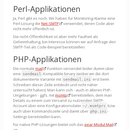
Perl-Applikationen
Ja, Perl gibt es noch. Wir haben für Monitoring-Alarme eine
Perl-Lösung die
Net::SMTP
verwendet, deren Code aber
nicht mehr öffentlich ist.
Die nicht-Öffentlichkeit ist aber mehr Faulheit als
Geheimhaltung, bei Interesse können wir auf Anfrage den
SMTP-Teil als Code-Beispiel bereitstellen.
PHP-Applikationen
Die normale
mail
-Funktion versendet leider dumm über
eine
-Kompatible binary (wobei wir die dort
sendmail
dokumentierte Variante mit
erst beim
sendmail.ini
Schreiben dieser Zeile entdeckt und nicht näher
untersucht haben). Man kann sich - auch in älteren PHP-
Umgebungen - ggfs. mit
msmtp
bereitstellen, dem man
Details zu einem zum Versand zu nutzenden SMTP-
Account über eine Konfigurationsdatei
bzw.
~/.msmtprc
auch über Kommandozeile und damit über
-
php.ini
Settings bereitstellen kann.
Für native PHP-Lösungen bietet sich das
pear-Modul Mail
an.