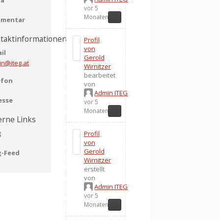
vor 5
Monaten
mentar
taktinformationen
Profil
von
il
Gerold
n@iteg.at
Wirnitzer
bearbeitet
efon
von
Admin ITEG
esse
vor 5
Monaten
erne Links
g
Profil
von
Gerold
g-Feed
Wirnitzer
erstellt
von
Admin ITEG
vor 5
Monaten