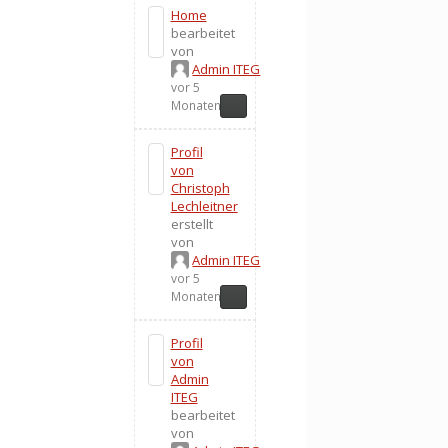
Home
bearbeitet
von
Admin ITEG
vor 5
Monaten
Profil
von
Christoph
Lechleitner
erstellt
von
Admin ITEG
vor 5
Monaten
Profil
von
Admin
ITEG
bearbeitet
von