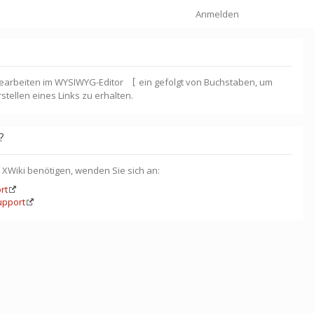
Navi
Anmelden
earbeiten im WYSIWYG-Editor
ein gefolgt von Buchstaben, um
 [
stellen eines Links zu erhalten.
?
t XWiki benötigen, wenden Sie sich an:
rt
upport