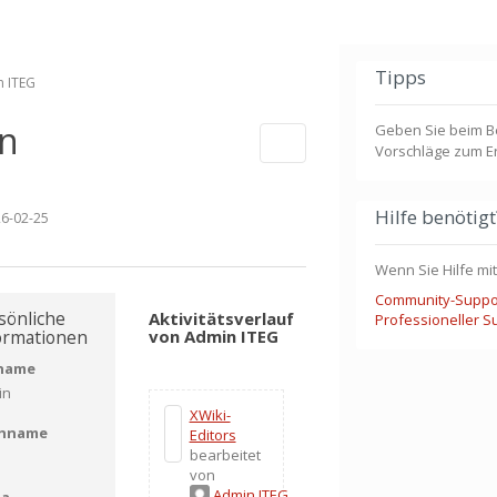
Tipps
Schalte
n ITEG
den
Verzeichnisbaum
unter
Profil
von
Admin
in
ITEG
Geben Sie beim B
um.
Weitere Aktionen
Vorschläge zum Er
Hilfe benötigt
6-02-25
Wenn Sie Hilfe mi
Community-Suppo
sönliche
Aktivitätsverlauf
Professioneller S
ormationen
von Admin ITEG
name
in
XWiki-
hname
Editors
bearbeitet
von
Admin ITEG
ma