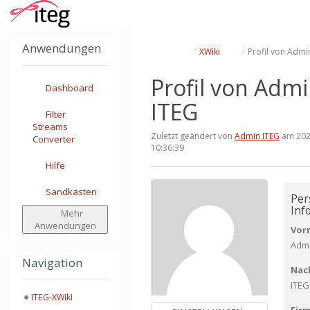
Startseite
Anwendungen
Schalte
Schalte
XWiki
Profil von Admi
den
den
übergeordneten
Verzeichnisbaum
Baum
unter
von
XWiki
Profil
um.
von
Profil von Adm
Admin
ITEG
Dashboard
um.
ITEG
Filter
Streams
Zuletzt geändert von
Admin ITEG
am 202
Converter
10:36:39
Hilfe
Sandkasten
Per
Inf
Mehr
Anwendungen
Vor
Adm
Navigation
Nac
ITEG
ITEG-XWiki
Fir