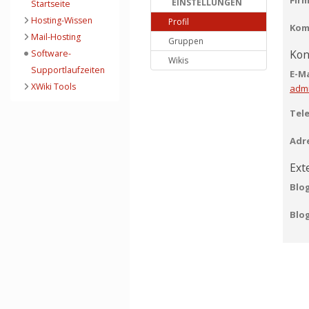
EINSTELLUNGEN
Startseite
Hosting-Wissen
Profil
Kom
Mail-Hosting
Gruppen
Kon
Software-
Wikis
Supportlaufzeiten
E-Ma
XWiki Tools
admi
Tel
Adr
Ext
Blo
Blo