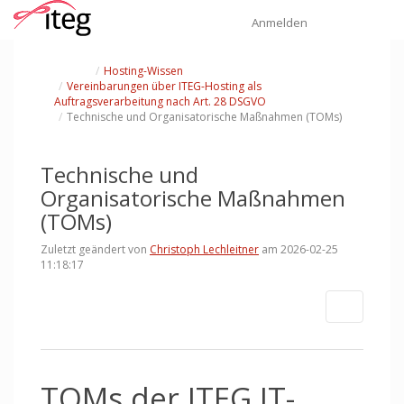
Startseite
Navi
Anmelden
Schalte
Schalte
Hosting-Wissen
den
den
übergeordneten
Verzeichnisbaum
Vereinbarungen über ITEG-Hosting als
Baum
unter
von
Hosting-
Technische
Wissen
Schalte
Auftragsverarbeitung nach Art. 28 DSGVO
und
um.
den
Organisatorische
Verzeichnisbaum
Maßnahmen
Technische und Organisatorische Maßnahmen (TOMs)
unter
(TOMs)
Vereinbarungen
um.
über
Schalte
ITEG-
den
Hosting
Verzeichnisbaum
als
unter
Auftragsverarbeitung
Technische
nach
und
Art.
Organisatorische
28
Technische und
Maßnahmen
DSGVO
(TOMs)
um.
um.
Organisatorische Maßnahmen
(TOMs)
Zuletzt geändert von
Christoph Lechleitner
am 2026-02-25
11:18:17
Weitere 
TOMs der ITEG IT-