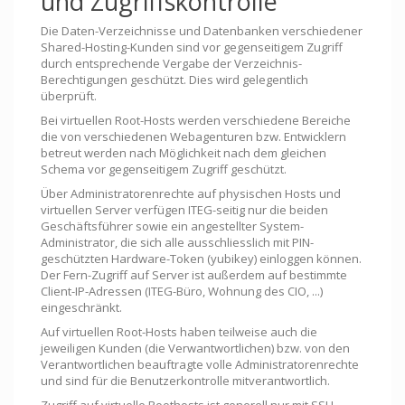
und Zugriffskontrolle
Die Daten-Verzeichnisse und Datenbanken verschiedener
Shared-Hosting-Kunden sind vor gegenseitigem Zugriff
durch entsprechende Vergabe der Verzeichnis-
Berechtigungen geschützt. Dies wird gelegentlich
überprüft.
Bei virtuellen Root-Hosts werden verschiedene Bereiche
die von verschiedenen Webagenturen bzw. Entwicklern
betreut werden nach Möglichkeit nach dem gleichen
Schema vor gegenseitigem Zugriff geschützt.
Über Administratorenrechte auf physischen Hosts und
virtuellen Server verfügen ITEG-seitig nur die beiden
Geschäftsführer sowie ein angestellter System-
Administrator, die sich alle ausschliesslich mit PIN-
geschützten Hardware-Token (yubikey) einloggen können.
Der Fern-Zugriff auf Server ist außerdem auf bestimmte
Client-IP-Adressen (ITEG-Büro, Wohnung des CIO, ...)
eingeschränkt.
Auf virtuellen Root-Hosts haben teilweise auch die
jeweiligen Kunden (die Verwantwortlichen) bzw. von den
Verantwortlichen beauftragte volle Administratorenrechte
und sind für die Benutzerkontrolle mitverantwortlich.
Zugriff auf virtuelle Roothosts ist generell nur mit SSH