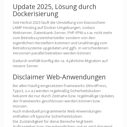
Update 2025, Lösung durch
Dockerisierung
Seit Herbst 2023 läuft die Umstellung von klassischem
LAMP-Hosting auf Docker-Umgebungen, sodass
Webserver, Datenbank-Server, PHP-FPM u.s.w. nicht mehr
vom Betriebssystemhersteller sondern von den
eigentlichen Herstellern kommen und unabhängig vom
Betriebssysteme upgedatet und ggfs. in verschiedenen
Versionen parallel betrieben werden können.
Dadurch entfällt künftig die ca. 4-jährliche Migration auf
neuere Server.
Disclaimer Web-Anwendungen
Bei allen häufig eingesetzten Frameworks (WordPress,
Typo3, u.v.a.) werden regelmäßig Sicherheitslücken
bekannt die nur durch Zeitnahe bzw. regelmäßige Updates
der Frameworks geschlossen werden können bzw.
müssen.
Auch individuell programmierte Web-Anwendungen
enthalten oft typische Sicherheitslücken.
Die Zuständigkeit für diese Bereiche liegt beim
Auftraggeber bzw. Verantwortlichen und es wird dringend